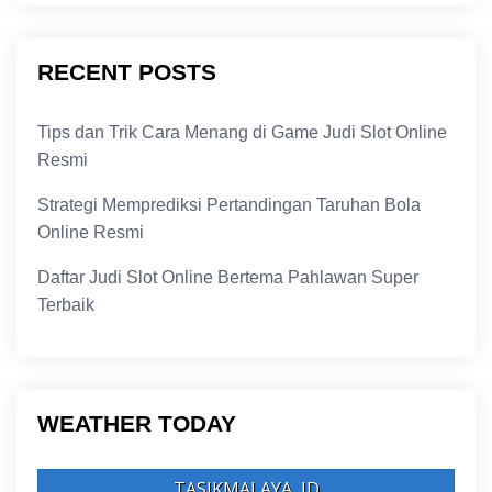
RECENT POSTS
Tips dan Trik Cara Menang di Game Judi Slot Online
Resmi
Strategi Memprediksi Pertandingan Taruhan Bola
Online Resmi
Daftar Judi Slot Online Bertema Pahlawan Super
Terbaik
WEATHER TODAY
TASIKMALAYA, ID