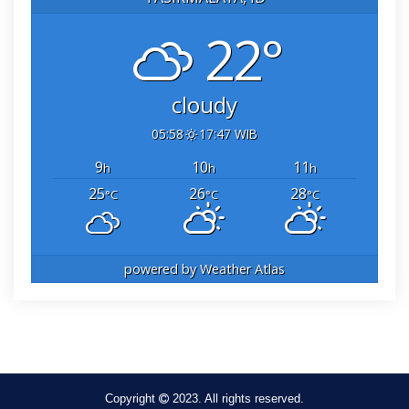
22°
cloudy
05:58
17:47 WIB
9
10
11
h
h
h
25
26
28
°C
°C
°C
powered by
Weather Atlas
Copyright
2023. All rights reserved.