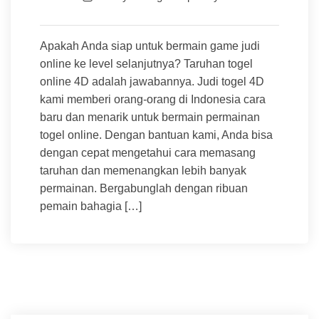
Apakah Anda siap untuk bermain game judi
online ke level selanjutnya? Taruhan togel
online 4D adalah jawabannya. Judi togel 4D
kami memberi orang-orang di Indonesia cara
baru dan menarik untuk bermain permainan
togel online. Dengan bantuan kami, Anda bisa
dengan cepat mengetahui cara memasang
taruhan dan memenangkan lebih banyak
permainan. Bergabunglah dengan ribuan
pemain bahagia […]